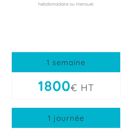
hebdomadaire ou mensuel.
1 semaine
1800
€ HT
1 journée